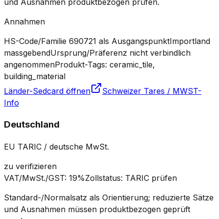
und Ausnahmen produktbezogen prüfen.
Annahmen
HS-Code/Familie 690721 als Ausgangspunkt
Importland
massgebend
Ursprung/Präferenz nicht verbindlich
angenommen
Produkt-Tags: ceramic_tile,
building_material
Länder-Sedcard öffnen
Schweizer Tares / MWST-
Info
Deutschland
EU TARIC / deutsche MwSt.
zu verifizieren
VAT/MwSt./GST
:
19%
Zollstatus
:
TARIC prüfen
Standard-/Normalsatz als Orientierung; reduzierte Sätze
und Ausnahmen müssen produktbezogen geprüft