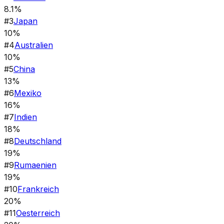
8.1%
#
3
Japan
10%
#
4
Australien
10%
#
5
China
13%
#
6
Mexiko
16%
#
7
Indien
18%
#
8
Deutschland
19%
#
9
Rumaenien
19%
#
10
Frankreich
20%
#
11
Oesterreich