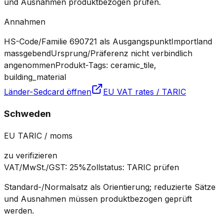
und Ausnahmen produktbezogen prüfen.
Annahmen
HS-Code/Familie 690721 als Ausgangspunkt
Importland
massgebend
Ursprung/Präferenz nicht verbindlich
angenommen
Produkt-Tags: ceramic_tile,
building_material
Länder-Sedcard öffnen
EU VAT rates / TARIC
Schweden
EU TARIC / moms
zu verifizieren
VAT/MwSt./GST
:
25%
Zollstatus
:
TARIC prüfen
Standard-/Normalsatz als Orientierung; reduzierte Sätze
und Ausnahmen müssen produktbezogen geprüft
werden.