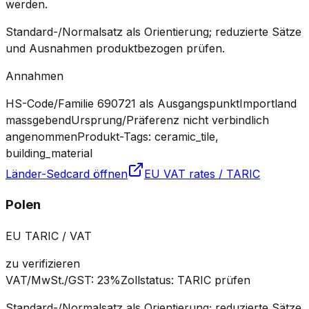
werden.
Standard-/Normalsatz als Orientierung; reduzierte Sätze
und Ausnahmen produktbezogen prüfen.
Annahmen
HS-Code/Familie 690721 als Ausgangspunkt
Importland
massgebend
Ursprung/Präferenz nicht verbindlich
angenommen
Produkt-Tags: ceramic_tile,
building_material
Länder-Sedcard öffnen
EU VAT rates / TARIC
Polen
EU TARIC / VAT
zu verifizieren
VAT/MwSt./GST
:
23%
Zollstatus
:
TARIC prüfen
Standard-/Normalsatz als Orientierung; reduzierte Sätze