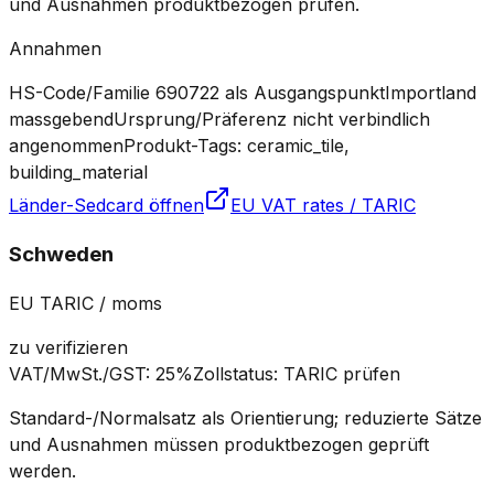
und Ausnahmen produktbezogen prüfen.
Annahmen
HS-Code/Familie 690722 als Ausgangspunkt
Importland
massgebend
Ursprung/Präferenz nicht verbindlich
angenommen
Produkt-Tags: ceramic_tile,
building_material
Länder-Sedcard öffnen
EU VAT rates / TARIC
Schweden
EU TARIC / moms
zu verifizieren
VAT/MwSt./GST
:
25%
Zollstatus
:
TARIC prüfen
Standard-/Normalsatz als Orientierung; reduzierte Sätze
und Ausnahmen müssen produktbezogen geprüft
werden.