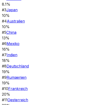
8.1%
#
3
Japan
10%
#
4
Australien
10%
#
5
China
13%
#
6
Mexiko
16%
#
7
Indien
18%
#
8
Deutschland
19%
#
9
Rumaenien
19%
#
10
Frankreich
20%
#
11
Oesterreich