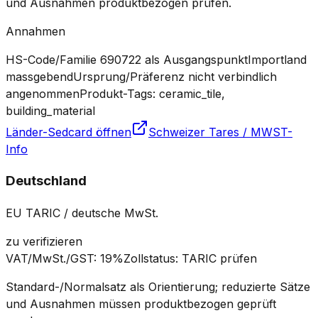
und Ausnahmen produktbezogen prüfen.
Annahmen
HS-Code/Familie 690722 als Ausgangspunkt
Importland
massgebend
Ursprung/Präferenz nicht verbindlich
angenommen
Produkt-Tags: ceramic_tile,
building_material
Länder-Sedcard öffnen
Schweizer Tares / MWST-
Info
Deutschland
EU TARIC / deutsche MwSt.
zu verifizieren
VAT/MwSt./GST
:
19%
Zollstatus
:
TARIC prüfen
Standard-/Normalsatz als Orientierung; reduzierte Sätze
und Ausnahmen müssen produktbezogen geprüft