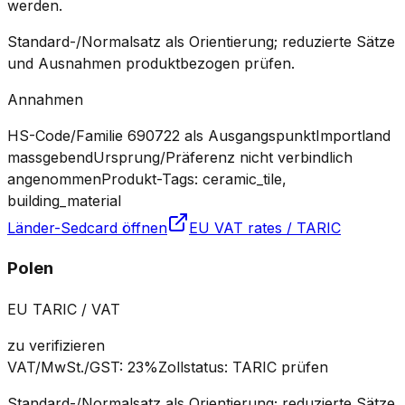
werden.
Standard-/Normalsatz als Orientierung; reduzierte Sätze
und Ausnahmen produktbezogen prüfen.
Annahmen
HS-Code/Familie 690722 als Ausgangspunkt
Importland
massgebend
Ursprung/Präferenz nicht verbindlich
angenommen
Produkt-Tags: ceramic_tile,
building_material
Länder-Sedcard öffnen
EU VAT rates / TARIC
Polen
EU TARIC / VAT
zu verifizieren
VAT/MwSt./GST
:
23%
Zollstatus
:
TARIC prüfen
Standard-/Normalsatz als Orientierung; reduzierte Sätze