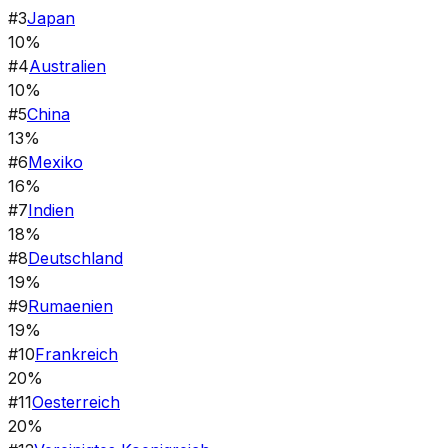
#
3
Japan
10%
#
4
Australien
10%
#
5
China
13%
#
6
Mexiko
16%
#
7
Indien
18%
#
8
Deutschland
19%
#
9
Rumaenien
19%
#
10
Frankreich
20%
#
11
Oesterreich
20%