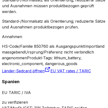
Standard-/Normalsatz als Orientierung; reduzierte Sätze
und Ausnahmen müssen produktbezogen geprüft
werden.
Standard-/Normalsatz als Orientierung; reduzierte Sätze
und Ausnahmen produktbezogen prüfen.
Annahmen
HS-Code/Familie 850760 als Ausgangspunkt
Importland
massgebend
Ursprung/Präferenz nicht verbindlich
angenommen
Produkt-Tags: lithium_battery,
electronic_component, dangerous_goods
Länder-Sedcard öffnen
EU VAT rates / TARIC
Spanien
EU TARIC / IVA
zu verifizieren
VAT/MwSt./GST
:
21%
Zollstatus
:
TARIC prüfen