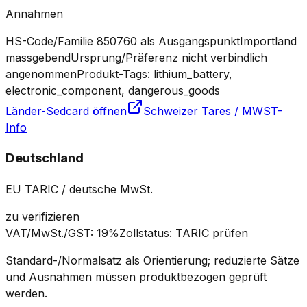
Annahmen
HS-Code/Familie 850760 als Ausgangspunkt
Importland
massgebend
Ursprung/Präferenz nicht verbindlich
angenommen
Produkt-Tags: lithium_battery,
electronic_component, dangerous_goods
Länder-Sedcard öffnen
Schweizer Tares / MWST-
Info
Deutschland
EU TARIC / deutsche MwSt.
zu verifizieren
VAT/MwSt./GST
:
19%
Zollstatus
:
TARIC prüfen
Standard-/Normalsatz als Orientierung; reduzierte Sätze
und Ausnahmen müssen produktbezogen geprüft
werden.