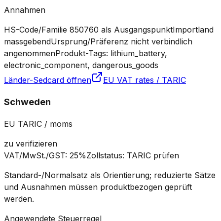
Annahmen
HS-Code/Familie 850760 als Ausgangspunkt
Importland
massgebend
Ursprung/Präferenz nicht verbindlich
angenommen
Produkt-Tags: lithium_battery,
electronic_component, dangerous_goods
Länder-Sedcard öffnen
EU VAT rates / TARIC
Schweden
EU TARIC / moms
zu verifizieren
VAT/MwSt./GST
:
25%
Zollstatus
:
TARIC prüfen
Standard-/Normalsatz als Orientierung; reduzierte Sätze
und Ausnahmen müssen produktbezogen geprüft
werden.
Angewendete Steuerregel