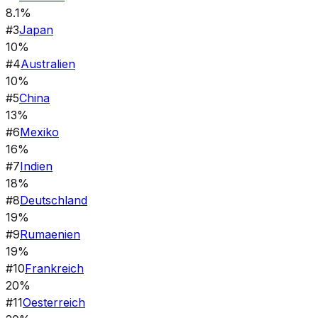
8.1%
#
3
Japan
10%
#
4
Australien
10%
#
5
China
13%
#
6
Mexiko
16%
#
7
Indien
18%
#
8
Deutschland
19%
#
9
Rumaenien
19%
#
10
Frankreich
20%
#
11
Oesterreich