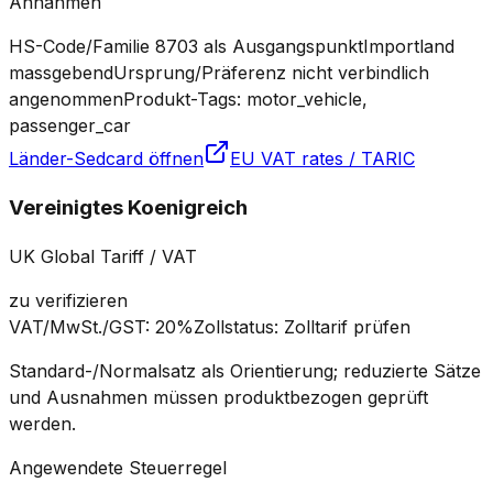
Annahmen
HS-Code/Familie 8703 als Ausgangspunkt
Importland
massgebend
Ursprung/Präferenz nicht verbindlich
angenommen
Produkt-Tags: motor_vehicle,
passenger_car
Länder-Sedcard öffnen
EU VAT rates / TARIC
Vereinigtes Koenigreich
UK Global Tariff / VAT
zu verifizieren
VAT/MwSt./GST
:
20%
Zollstatus
:
Zolltarif prüfen
Standard-/Normalsatz als Orientierung; reduzierte Sätze
und Ausnahmen müssen produktbezogen geprüft
werden.
Angewendete Steuerregel