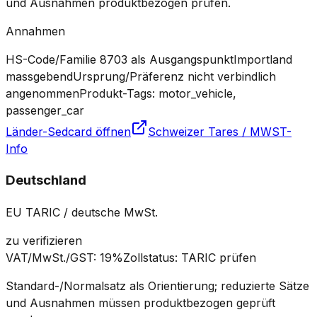
und Ausnahmen produktbezogen prüfen.
Annahmen
HS-Code/Familie 8703 als Ausgangspunkt
Importland
massgebend
Ursprung/Präferenz nicht verbindlich
angenommen
Produkt-Tags: motor_vehicle,
passenger_car
Länder-Sedcard öffnen
Schweizer Tares / MWST-
Info
Deutschland
EU TARIC / deutsche MwSt.
zu verifizieren
VAT/MwSt./GST
:
19%
Zollstatus
:
TARIC prüfen
Standard-/Normalsatz als Orientierung; reduzierte Sätze
und Ausnahmen müssen produktbezogen geprüft