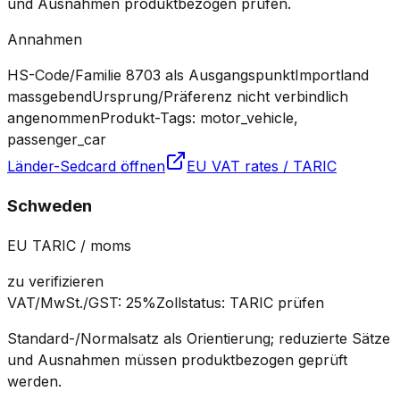
und Ausnahmen produktbezogen prüfen.
Annahmen
HS-Code/Familie 8703 als Ausgangspunkt
Importland
massgebend
Ursprung/Präferenz nicht verbindlich
angenommen
Produkt-Tags: motor_vehicle,
passenger_car
Länder-Sedcard öffnen
EU VAT rates / TARIC
Schweden
EU TARIC / moms
zu verifizieren
VAT/MwSt./GST
:
25%
Zollstatus
:
TARIC prüfen
Standard-/Normalsatz als Orientierung; reduzierte Sätze
und Ausnahmen müssen produktbezogen geprüft
werden.