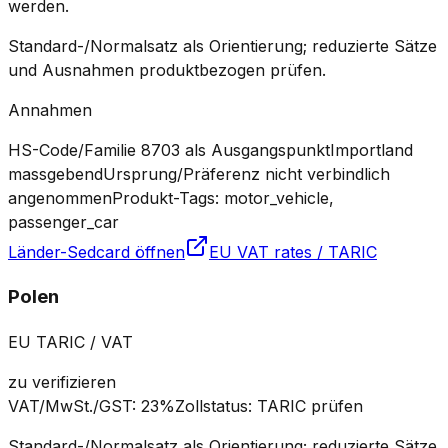
werden.
Standard-/Normalsatz als Orientierung; reduzierte Sätze
und Ausnahmen produktbezogen prüfen.
Annahmen
HS-Code/Familie 8703 als Ausgangspunkt
Importland
massgebend
Ursprung/Präferenz nicht verbindlich
angenommen
Produkt-Tags: motor_vehicle,
passenger_car
Länder-Sedcard öffnen
EU VAT rates / TARIC
Polen
EU TARIC / VAT
zu verifizieren
VAT/MwSt./GST
:
23%
Zollstatus
:
TARIC prüfen
Standard-/Normalsatz als Orientierung; reduzierte Sätze