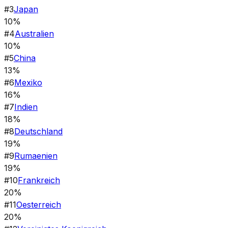
#
3
Japan
10%
#
4
Australien
10%
#
5
China
13%
#
6
Mexiko
16%
#
7
Indien
18%
#
8
Deutschland
19%
#
9
Rumaenien
19%
#
10
Frankreich
20%
#
11
Oesterreich
20%