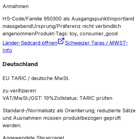
Annahmen
HS-Code/Familie 950300 als Ausgangspunkt
Importland
massgebend
Ursprung/Präferenz nicht verbindlich
angenommen
Produkt-Tags: toy, consumer_good
Länder-Sedcard öffnen
Schweizer Tares / MWST-
Info
Deutschland
EU TARIC / deutsche MwSt.
zu verifizieren
VAT/MwSt./GST
:
19%
Zollstatus
:
TARIC prüfen
Standard-/Normalsatz als Orientierung; reduzierte Sätze
und Ausnahmen müssen produktbezogen geprüft
werden.
Angewendete Steuerregel