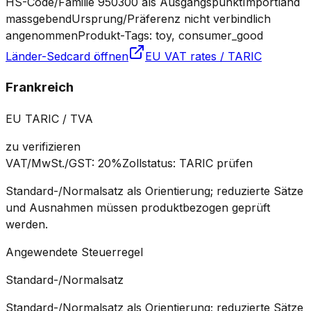
HS-Code/Familie 950300 als Ausgangspunkt
Importland
massgebend
Ursprung/Präferenz nicht verbindlich
angenommen
Produkt-Tags: toy, consumer_good
Länder-Sedcard öffnen
EU VAT rates / TARIC
Frankreich
EU TARIC / TVA
zu verifizieren
VAT/MwSt./GST
:
20%
Zollstatus
:
TARIC prüfen
Standard-/Normalsatz als Orientierung; reduzierte Sätze
und Ausnahmen müssen produktbezogen geprüft
werden.
Angewendete Steuerregel
Standard-/Normalsatz
Standard-/Normalsatz als Orientierung; reduzierte Sätze