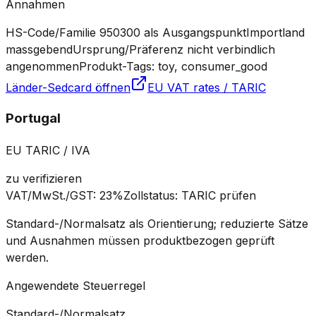
Annahmen
HS-Code/Familie 950300 als Ausgangspunkt
Importland
massgebend
Ursprung/Präferenz nicht verbindlich
angenommen
Produkt-Tags: toy, consumer_good
Länder-Sedcard öffnen
EU VAT rates / TARIC
Portugal
EU TARIC / IVA
zu verifizieren
VAT/MwSt./GST
:
23%
Zollstatus
:
TARIC prüfen
Standard-/Normalsatz als Orientierung; reduzierte Sätze
und Ausnahmen müssen produktbezogen geprüft
werden.
Angewendete Steuerregel
Standard-/Normalsatz