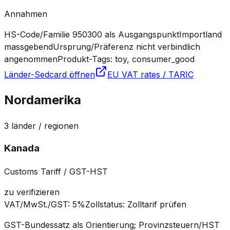
Annahmen
HS-Code/Familie 950300 als Ausgangspunkt
Importland
massgebend
Ursprung/Präferenz nicht verbindlich
angenommen
Produkt-Tags: toy, consumer_good
Länder-Sedcard öffnen
EU VAT rates / TARIC
Nordamerika
3
länder / regionen
Kanada
Customs Tariff / GST-HST
zu verifizieren
VAT/MwSt./GST
:
5%
Zollstatus
:
Zolltarif prüfen
GST-Bundessatz als Orientierung; Provinzsteuern/HST