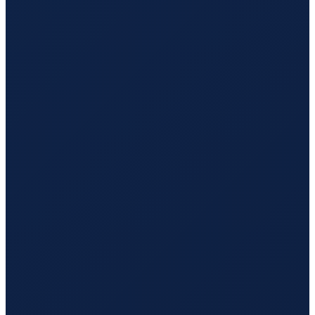
Santiago
→
Hong Kong