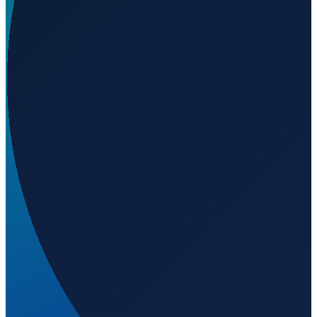
Wo liegt der Hafen Bahia Harris?
▼
Wie gross ist der Hafen Bahia Harris?
▼
Welche Fahrrinnen-Tiefe hat Bahia Harris?
▼
Wird geladen...
-53.85000
,
-70.45000
Kanaltiefe
:
14
m
Santiago
→
Shanghai