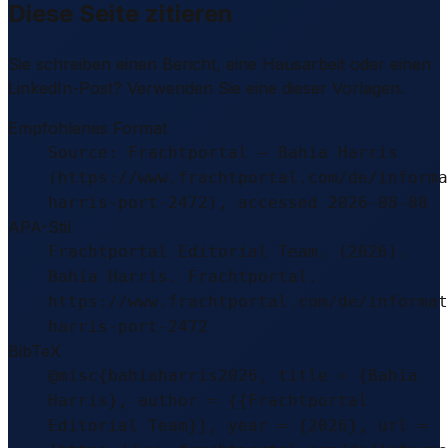
Diese Seite zitieren
Sie schreiben einen Bericht, eine Hausarbeit oder einen
LinkedIn-Post? Verwenden Sie eine dieser Vorlagen.
Empfohlenes Format
Source: Frachtportal – Bahia Harris
(https://www.frachtportal.com/de/informa
harris-port-2472), accessed 2026-08-08
APA-Stil
Frachtportal Editorial Team. (2026).
Bahia Harris. Frachtportal.
https://www.frachtportal.com/de/informat
harris-port-2472
BibTeX
@misc{bahiaharris2026, title = {Bahia
Harris}, author = {{Frachtportal
Editorial Team}}, year = {2026}, url =