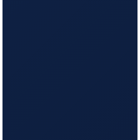
Santiago
→
Busan