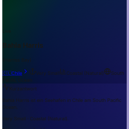
Live
Bahia Harris
(
Harriss Bay
)
🇨🇱
Chile
Very Small
Coastal (Natural)
South
Pacific Ocean
Kurzantwort
Bahia Harris ist ein Seehafen in Chile am South Pacific
Ocean.
Very Small · Coastal (Natural).