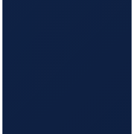
Santiago
→
Tokyo