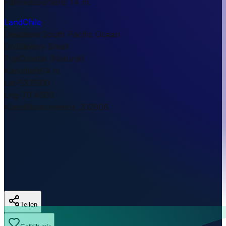
Fahrwassertiefe: 14 m.
Land
Chile
Gewässer
South Pacific Ocean
Größe
Very Small
Typ
Coastal (Natural)
Kanaltiefe
14 m
Lat
-53.8500
Lng
-70.4500
Klassifikation
minor_202606
Teilen