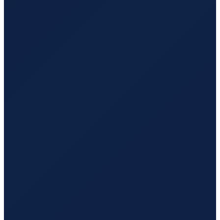
Santiago
→
Guangzhou