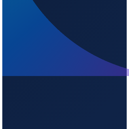
Santiago
→
Shenzhen