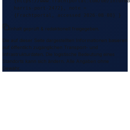
{https://www.frachtportal.com/de/informa
harris-port-2472}, note =
{Frachtportal, accessed 2026-08-08} }
Inhalt geprüft & redaktionell freigegeben.
Die auf dieser Seite dargestellten Informationen basieren
auf öffentlich zugänglichen Transport- und
Infrastrukturdaten. Die logistische Bedeutung eines
Standorts kann sich ändern. Alle Angaben ohne
Gewähr.