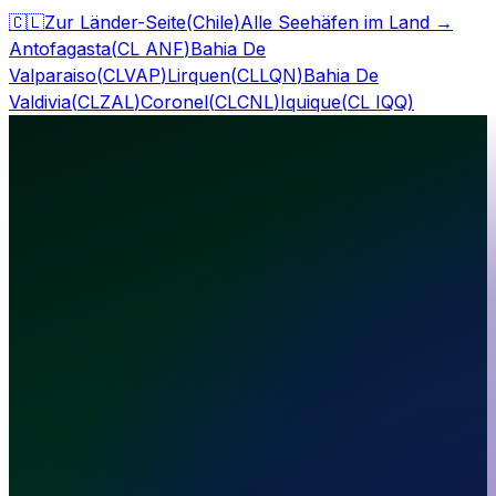
🇨🇱
Zur Länder-Seite
(Chile)
Alle Seehäfen im Land
→
Antofagasta
(
CL ANF
)
Bahia De
Valparaiso
(
CLVAP
)
Lirquen
(
CLLQN
)
Bahia De
Valdivia
(
CLZAL
)
Coronel
(
CLCNL
)
Iquique
(
CL IQQ
)