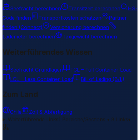
Seefracht berechnen
Transitzeit berechnen
HS-
Code finden
Transportkosten schätzen
Partner
finden (Connect)
Versicherung berechnen
Lademeter berechnen
Taxgewicht berechnen
Weiterführendes Wissen
Seefracht Grundlagen
FCL – Full Container Load
LCL – Less Container Load
Bill of Lading (B/L)
Zum Land
Chile
Zoll & Abfertigung
Weiterführende Links
1 Bereiche/Sections • 8 Links
▾