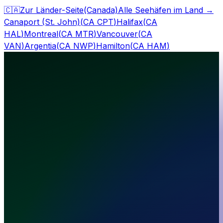
🇨🇦
Zur Länder-Seite
(Canada)
Alle Seehäfen im Land
→
Canaport (St. John)
(
CA CPT
)
Halifax
(
CA
HAL
)
Montreal
(
CA MTR
)
Vancouver
(
CA
VAN
)
Argentia
(
CA NWP
)
Hamilton
(
CA HAM
)