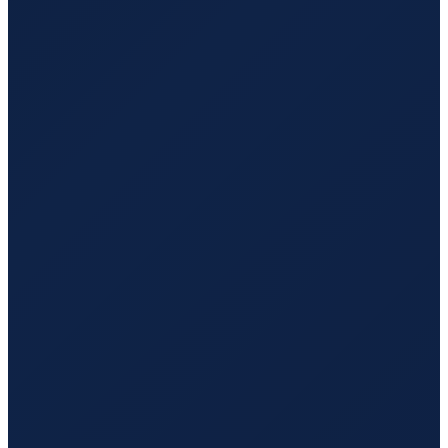
Vancouver
→
Guangzhou