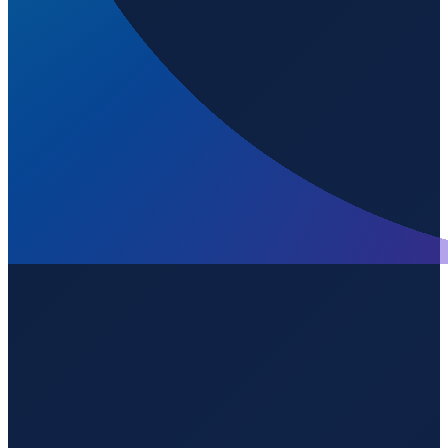
Vancouver
→
Shenzhen