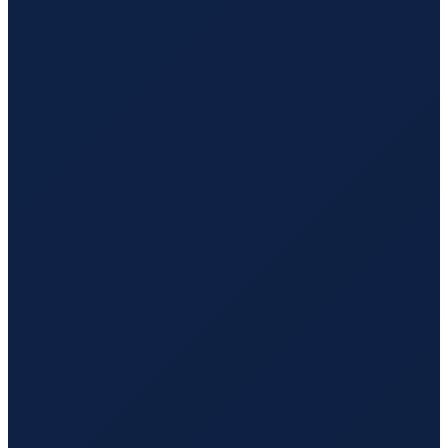
Vancouver
→
Hong Kong