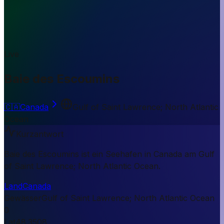
Live
Baie des Escoumins
🇨🇦
Canada
Gulf of Saint Lawrence; North Atlantic
Ocean
Kurzantwort
Baie des Escoumins ist ein Seehafen in Canada am Gulf
of Saint Lawrence; North Atlantic Ocean.
Land
Canada
Gewässer
Gulf of Saint Lawrence; North Atlantic Ocean
0
Lat
48.3508