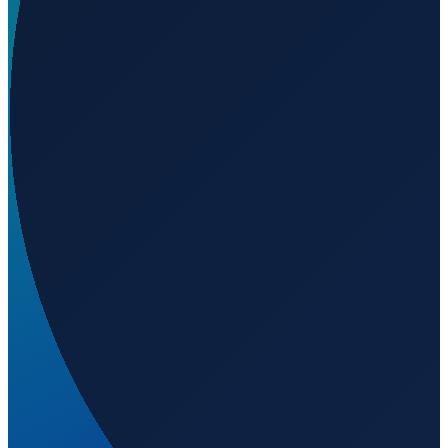
48.35082
,
-69.38917
0
Vancouver
→
Shanghai