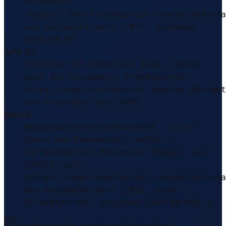
Escoumins
(https://www.frachtportal.com/de/informa
des-escoumins-port-3281), accessed
2026-08-08
APA-Stil
Frachtportal Editorial Team. (2026).
Baie des Escoumins. Frachtportal.
https://www.frachtportal.com/de/informat
des-escoumins-port-3281
BibTeX
@misc{baiedesescoumins2026, title =
{Baie des Escoumins}, author =
{{Frachtportal Editorial Team}}, year =
{2026}, url =
{https://www.frachtportal.com/de/informa
des-escoumins-port-3281}, note =
{Frachtportal, accessed 2026-08-08} }