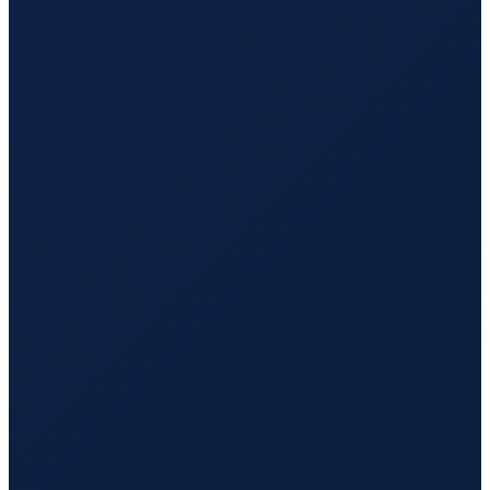
Vancouver
→
Tokyo