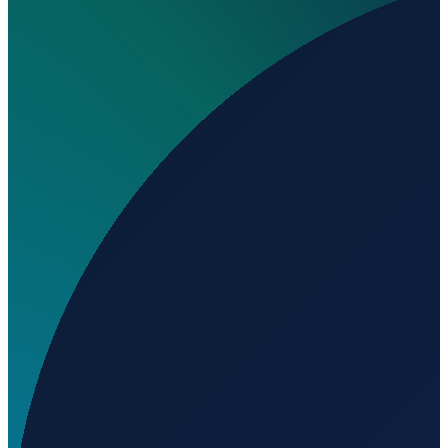
Wo liegt der Hafen Baie des Escoumins?
▼
Wird geladen...