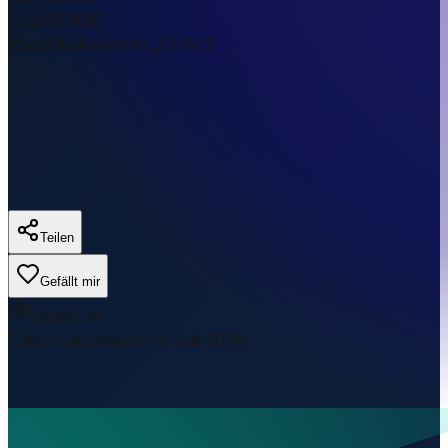
Lng
-69.3892
Klassifikation
minor_202607
Teilen
Gefällt mir
0
Aufrufe
Zuletzt aktualisiert
:
9. Juli 2026