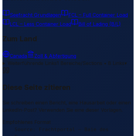
Seefracht Grundlagen
FCL – Full Container Load
LCL – Less Container Load
Bill of Lading (B/L)
Zum Land
Canada
Zoll & Abfertigung
Weiterführende Links
1 Bereiche/Sections • 8 Links
▾
Diese Seite zitieren
Sie schreiben einen Bericht, eine Hausarbeit oder einen
LinkedIn-Post? Verwenden Sie eine dieser Vorlagen.
Empfohlenes Format
Source: Frachtportal – Baie des