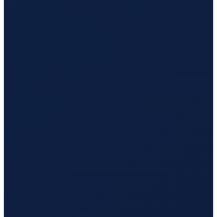
Vancouver
→
Busan