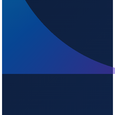
Kanaltiefe
:
6.4
m
Copenhagen
→
Shanghai