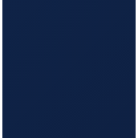
Copenhagen
→
Guangzhou