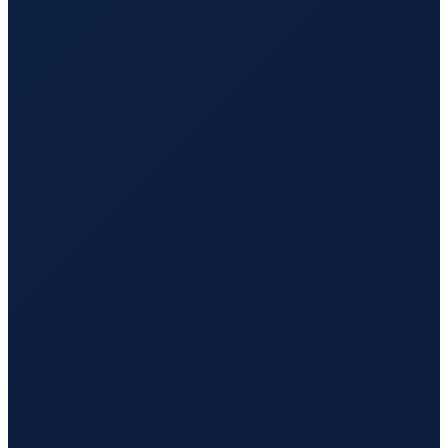
Copenhagen
→
Busan