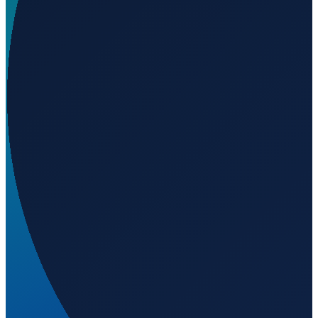
Welchen UN/LOCODE hat Assens?
▼
Wo liegt der Hafen Assens?
▼
Wie gross ist der Hafen Assens?
▼
Welche Fahrrinnen-Tiefe hat Assens?
▼
Wird geladen...
55.26667
,
9.88333