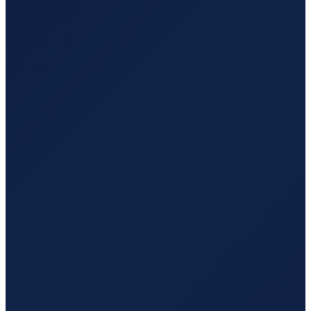
Copenhagen
→
Shenzhen