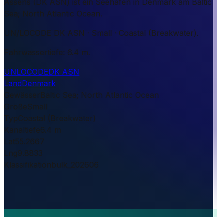
Assens (DK ASN) ist ein Seehafen in Denmark am Baltic
Sea; North Atlantic Ocean.
UN/LOCODE DK ASN · Small · Coastal (Breakwater).
Fahrwassertiefe: 6.4 m.
UNLOCODE
DK ASN
Land
Denmark
Gewässer
Baltic Sea; North Atlantic Ocean
Größe
Small
Typ
Coastal (Breakwater)
Kanaltiefe
6.4 m
Lat
55.2667
Lng
9.8833
Klassifikation
bulk_202606