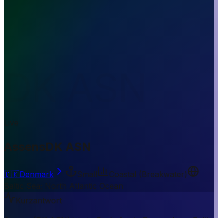
DK ASN
Live
Assens
DK ASN
🇩🇰
Denmark
Small
Coastal (Breakwater)
Baltic Sea; North Atlantic Ocean
Kurzantwort