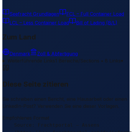
Seefracht Grundlagen
FCL – Full Container Load
LCL – Less Container Load
Bill of Lading (B/L)
Zum Land
Denmark
Zoll & Abfertigung
Weiterführende Links
1 Bereiche/Sections • 8 Links
▾
Diese Seite zitieren
Sie schreiben einen Bericht, eine Hausarbeit oder einen
LinkedIn-Post? Verwenden Sie eine dieser Vorlagen.
Empfohlenes Format
Source: Frachtportal – Assens