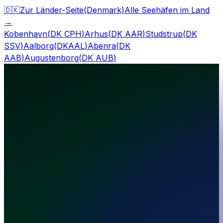
🇩🇰
Zur Länder-Seite
(Denmark)
Alle Seehäfen im Land
→
Kobenhavn
(
DK CPH
)
Arhus
(
DK AAR
)
Studstrup
(
DK
SSV
)
Aalborg
(
DKAAL
)
Abenra
(
DK
AAB
)
Augustenborg
(
DK AUB
)