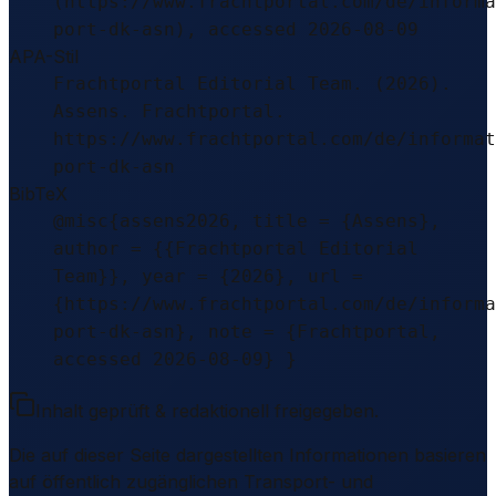
(https://www.frachtportal.com/de/informa
port-dk-asn), accessed 2026-08-09
APA-Stil
Frachtportal Editorial Team. (2026).
Assens. Frachtportal.
https://www.frachtportal.com/de/informat
port-dk-asn
BibTeX
@misc{assens2026, title = {Assens},
author = {{Frachtportal Editorial
Team}}, year = {2026}, url =
{https://www.frachtportal.com/de/informa
port-dk-asn}, note = {Frachtportal,
accessed 2026-08-09} }
Inhalt geprüft & redaktionell freigegeben.
Die auf dieser Seite dargestellten Informationen basieren
auf öffentlich zugänglichen Transport- und