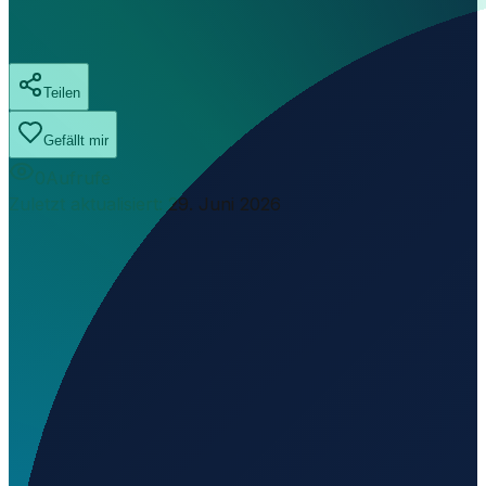
Teilen
Gefällt mir
0
Aufrufe
Zuletzt aktualisiert
:
29. Juni 2026