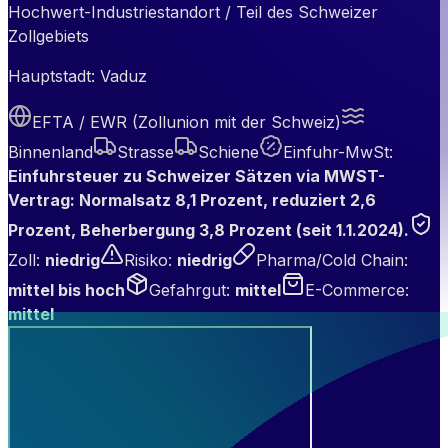
Hochwert-Industriestandort / Teil des Schweizer
Zollgebiets
Hauptstadt:
Vaduz
EFTA / EWR (Zollunion mit der Schweiz)
Binnenland
Strasse
Schiene
Einfuhr-MwSt
:
Einfuhrsteuer zu Schweizer Sätzen via MWST-
Vertrag: Normalsatz 8,1 Prozent, reduziert 2,6
Prozent, Beherbergung 3,8 Prozent (seit 1.1.2024).
Zoll
:
niedrig
Risiko
:
niedrig
Pharma/Cold Chain
:
mittel bis hoch
Gefahrgut
:
mittel
E-Commerce
:
mittel