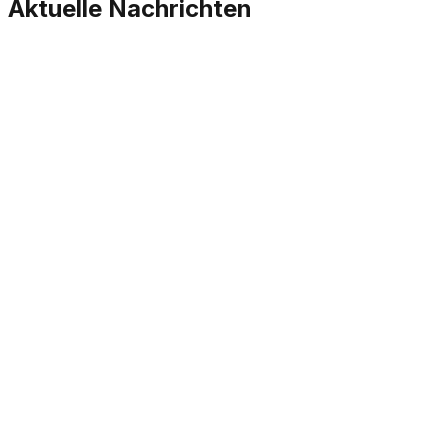
Aktuelle Nachrichten
News
28.7.2026
News
28.7.2026
News
20.7.2026