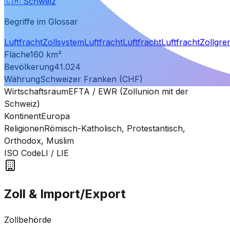
🇨🇭
Schweiz
Begriffe im Glossar
Luftfracht
Zollsystem
Luftfracht
Luftfracht
Luftfracht
Zollgre
Fläche
160
km²
Bevölkerung
41.024
Währung
Schweizer Franken (CHF)
Wirtschaftsraum
EFTA / EWR (Zollunion mit der
Schweiz)
Kontinent
Europa
Religionen
Römisch-Katholisch, Protestantisch,
Orthodox, Muslim
ISO Code
LI
/ LIE
Zoll & Import/Export
Zollbehörde