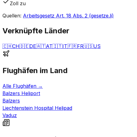
Zoll zu
Quellen
:
Arbeitsgesetz Art. 18 Abs. 2 (gesetze.li)
Verknüpfte Länder
🇨🇭
CH
🇩🇪
DE
🇦🇹
AT
🇮🇹
IT
🇫🇷
FR
🇺🇸
US
Flughäfen im Land
Alle Flughäfen
→
Balzers Heliport
Balzers
Liechtenstein Hospital Helipad
Vaduz