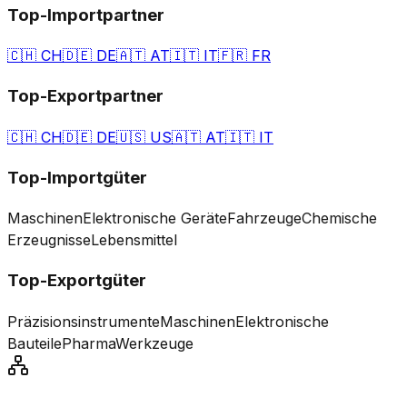
Top-Importpartner
🇨🇭
CH
🇩🇪
DE
🇦🇹
AT
🇮🇹
IT
🇫🇷
FR
Top-Exportpartner
🇨🇭
CH
🇩🇪
DE
🇺🇸
US
🇦🇹
AT
🇮🇹
IT
Top-Importgüter
Maschinen
Elektronische Geräte
Fahrzeuge
Chemische
Erzeugnisse
Lebensmittel
Top-Exportgüter
Präzisionsinstrumente
Maschinen
Elektronische
Bauteile
Pharma
Werkzeuge