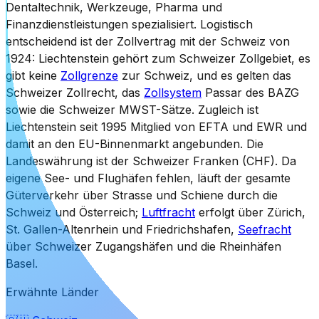
Dentaltechnik, Werkzeuge, Pharma und
Finanzdienstleistungen spezialisiert. Logistisch
entscheidend ist der Zollvertrag mit der Schweiz von
1924: Liechtenstein gehört zum Schweizer Zollgebiet, es
gibt keine
Zollgrenze
zur Schweiz, und es gelten das
Schweizer Zollrecht, das
Zollsystem
Passar des BAZG
sowie die Schweizer MWST-Sätze. Zugleich ist
Liechtenstein seit 1995 Mitglied von EFTA und EWR und
damit an den EU-Binnenmarkt angebunden. Die
Landeswährung ist der Schweizer Franken (CHF). Da
eigene See- und Flughäfen fehlen, läuft der gesamte
Güterverkehr über Strasse und Schiene durch die
Schweiz und Österreich;
Luftfracht
erfolgt über Zürich,
St. Gallen-Altenrhein und Friedrichshafen,
Seefracht
über Schweizer Zugangshäfen und die Rheinhäfen
Basel.
Erwähnte Länder