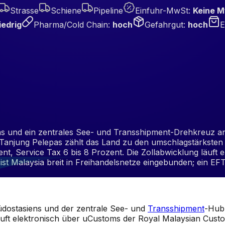
Strasse
Schiene
Pipeline
Einfuhr-MwSt
:
Keine M
iedrig
Pharma/Cold Chain
:
hoch
Gefahrgut
:
hoch
E
iens und ein zentrales See- und Transshipment-Drehkreuz a
Tanjung Pelepas zählt das Land zu den umschlagstärksten w
ent, Service Tax 6 bis 8 Prozent. Die Zollabwicklung läuf
Malaysia breit in Freihandelsnetze eingebunden; ein EF
 Südostasiens und der zentrale See- und
Transshipment
-Hub 
uft elektronisch über uCustoms der Royal Malaysian Cust