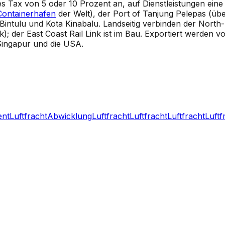
les Tax von 5 oder 10 Prozent an, auf Dienstleistungen ein
Containerhafen
der Welt), der Port of Tanjung Pelepas (üb
a Bintulu und Kota Kinabalu. Landseitig verbinden der Nor
 der East Coast Rail Link ist im Bau. Exportiert werden vo
Singapur und die USA.
ent
Luftfracht
Abwicklung
Luftfracht
Luftfracht
Luftfracht
Luftf