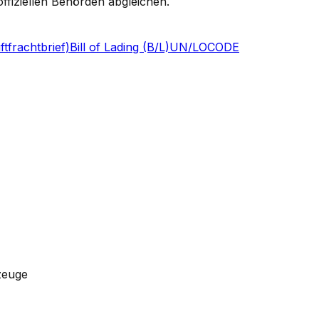
ffiziellen Behörden abgleichen.
tfrachtbrief)
Bill of Lading (B/L)
UN/LOCODE
zeuge