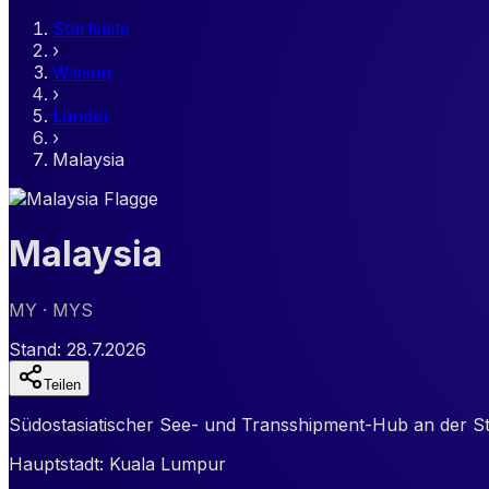
Startseite
›
Wissen
›
Länder
›
Malaysia
Malaysia
MY
· MYS
Stand:
28.7.2026
Teilen
Südostasiatischer See- und Transshipment-Hub an der S
Hauptstadt:
Kuala Lumpur