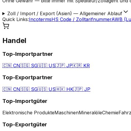
Ohne Gewähr — bitte immer mit Spediteur/Zollagent und o
Zoll / Import / Export (Asien)
—
Allgemeiner Ablauf
Quick Links
:
Incoterms
HS Code / Zolltarifnummer
AWB (Luf
Handel
Top-Importpartner
🇨🇳
CN
🇸🇬
SG
🇺🇸
US
🇯🇵
JP
🇰🇷
KR
Top-Exportpartner
🇨🇳
CN
🇸🇬
SG
🇺🇸
US
🇭🇰
HK
🇯🇵
JP
Top-Importgüter
Elektronische Produkte
Maschinen
Mineralöle
Chemie
Fahr
Top-Exportgüter