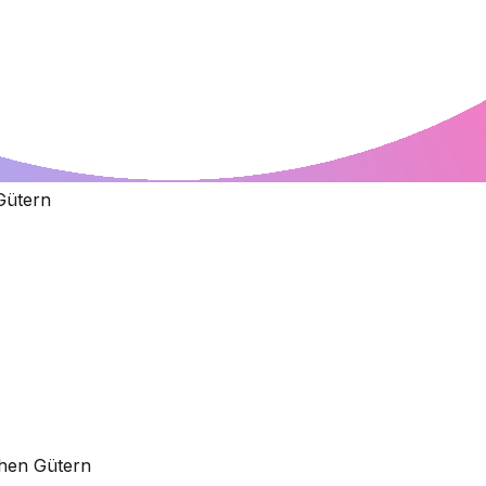
Gütern
chen Gütern