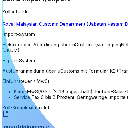
Zollbehörde
Royal Malaysian Customs Department (Jabatan Kastam D
Import-System
Elektronische Abfertigung über uCustoms (via DagangNet)
(JKDM).
Export-System
Ausfuhranmeldung über uCustoms mit Formular K2 (Transi
Einfuhrsteuer / MwSt
Keine MwSt/GST (2018 abgeschafft). Einfuhr-Sales-
Service Tax 6 bis 8 Prozent. Geringwertige Importe 
Zoll-Komplexität
mittel
Importdokumente