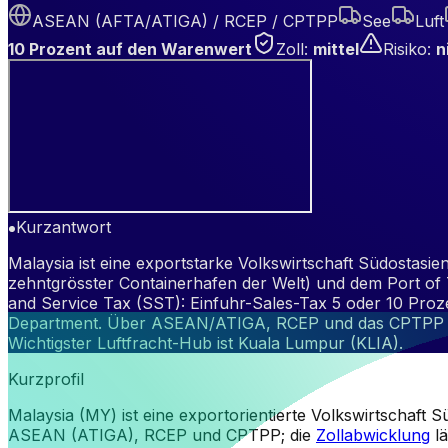
ASEAN (AFTA/ATIGA) / RCEP / CPTPP
See
Luft
10 Prozent auf den Warenwert
Zoll
:
mittel
Risiko
:
n
Kurzantwort
Malaysia ist eine exportstarke Volkswirtschaft Südostas
zehntgrösster Containerhafen der Welt) und dem Port of 
and Service Tax (SST): Einfuhr-Sales-Tax 5 oder 10 Proz
Department. Über ASEAN/ATIGA, RCEP und das CPTPP ist 
Wichtigster Luftfracht-Hub ist Kuala Lumpur (KLIA).
Kurzprofil
Malaysia (MY) ist eine exportorientierte Volkswirtschaft
ASEAN (ATIGA), RCEP und CPTPP; die
Zollabwicklung
lä